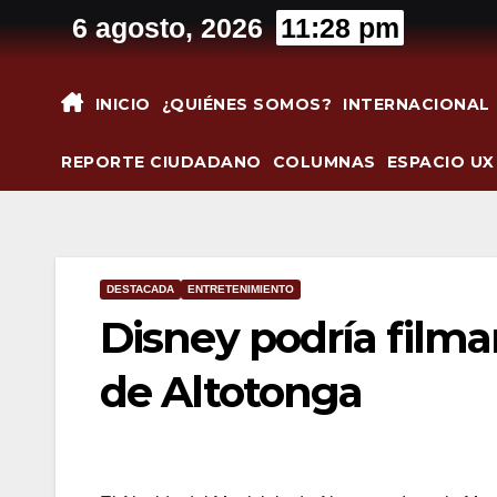
Saltar
6 agosto, 2026
11:28 pm
al
contenido
INICIO
¿QUIÉNES SOMOS?
INTERNACIONAL
REPORTE CIUDADANO
COLUMNAS
ESPACIO UX
DESTACADA
ENTRETENIMIENTO
Disney podría filma
de Altotonga