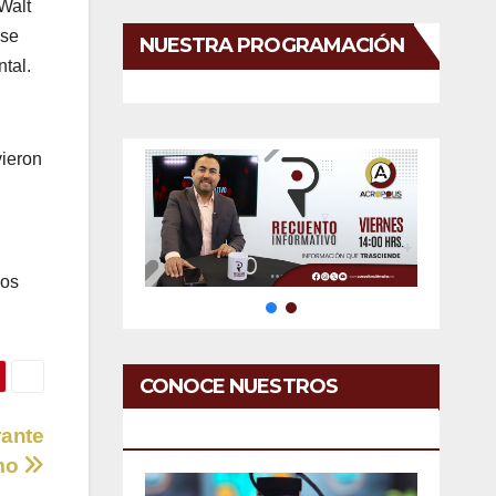
Walt
 se
NUESTRA PROGRAMACIÓN
tal.
vieron
los
CONOCE NUESTROS
SERVICIOS
rante
mo