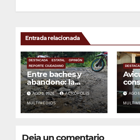
entradas
Entrada relacionada
DESTACADA
ESTATAL
OPINIÓN
REPORTE CIUDADANO
DESTACA
Entre baches y
Avic
abandono: la
con
carretera Colipa-
mexi
AGO 6, 2026
ACRÓPOLIS
AGO 6
Yecuatla se
impo
convierte en un
MULTIMEDIOS
MULTIM
riesgo diario
Deja un comentario