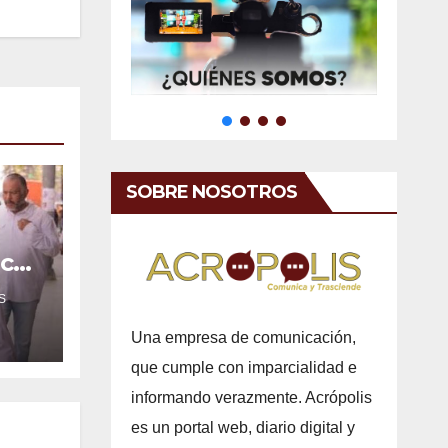
SOBRE NOSOTROS
ica
e
S
Una empresa de comunicación,
que cumple con imparcialidad e
informando verazmente. Acrópolis
es un portal web, diario digital y