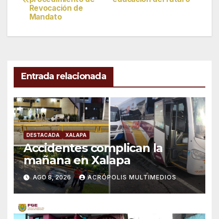
de
Revocación de
Mandato
entradas
Entrada relacionada
DESTACADA
XALAPA
Accidentes complican la
mañana en Xalapa
AGO 8, 2026
ACRÓPOLIS MULTIMEDIOS