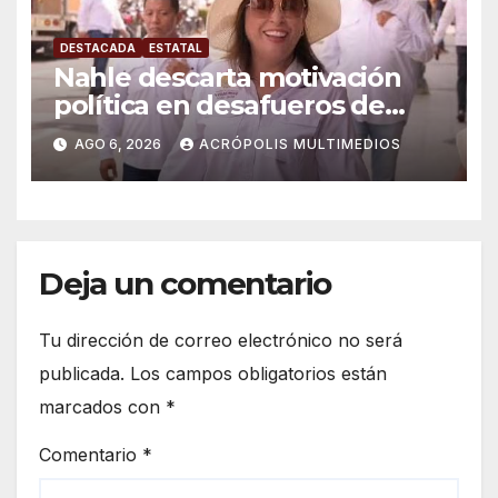
DESTACADA
ESTATAL
Nahle descarta motivación
política en desafueros de
alcaldes
AGO 6, 2026
ACRÓPOLIS MULTIMEDIOS
Deja un comentario
Tu dirección de correo electrónico no será
publicada.
Los campos obligatorios están
marcados con
*
Comentario
*