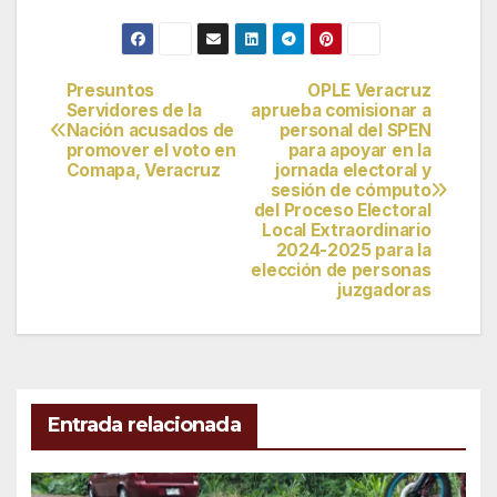
Presuntos
OPLE Veracruz
Navegación
Servidores de la
aprueba comisionar a
Nación acusados de
personal del SPEN
de
promover el voto en
para apoyar en la
Comapa, Veracruz
jornada electoral y
entradas
sesión de cómputo
del Proceso Electoral
Local Extraordinario
2024-2025 para la
elección de personas
juzgadoras
Entrada relacionada