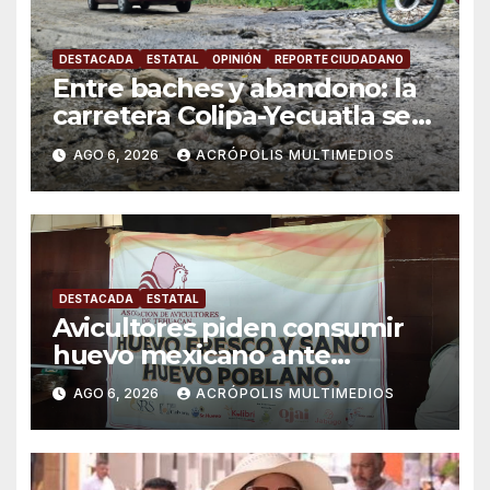
DESTACADA
ESTATAL
OPINIÓN
REPORTE CIUDADANO
Entre baches y abandono: la
carretera Colipa-Yecuatla se
convierte en un riesgo diario
AGO 6, 2026
ACRÓPOLIS MULTIMEDIOS
DESTACADA
ESTATAL
Avicultores piden consumir
huevo mexicano ante
importaciones
AGO 6, 2026
ACRÓPOLIS MULTIMEDIOS