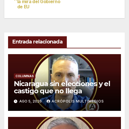
la mira del Gobierno
de
de EU
entradas
Entrada relacionada
COLUMNAS
Nicaragua sin elecciones y el
castigo que no llega
AGO 5, 2026
ACRÓPOLIS MULTIMEDIOS