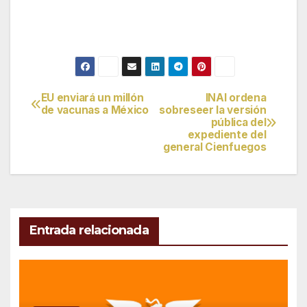
EU enviará un millón
INAI ordena
Navegación
de vacunas a México
sobreseer la versión
pública del
de
expediente del
general Cienfuegos
entradas
Entrada relacionada