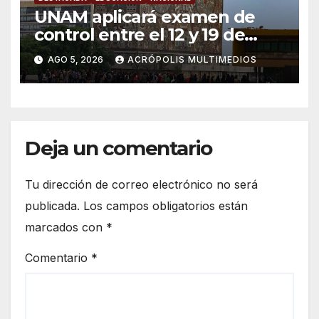
UNAM aplicará examen de
control entre el 12 y 19 de
agosto tras polémica por
AGO 5, 2026
ACRÓPOLIS MULTIMEDIOS
resultados
Deja un comentario
Tu dirección de correo electrónico no será
publicada.
Los campos obligatorios están
marcados con
*
Comentario
*