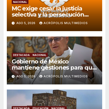
NACIONAL
MC exige cesar la justicia
selectiva y la persecución
política en Veracruz
AGO 5, 2026
ACRÓPOLIS MULTIMEDIOS
DESTACADA
NACIONAL
Gobierno de México
mantiene gestiones para que
el Papa León XIV visite el país
AGO 5, 2026
ACRÓPOLIS MULTIMEDIOS
DESTACADA
EDUCACIÓN
NACIONAL