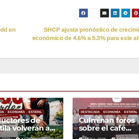
mdd en
SHCP ajusta pronóstico de crecim
económico de 4.6% a 5.3% para este 
DA
ECONOMÍA
ESTATAL
DESTACADA
ECONOMÍA
ESTATAL
uctores de
Culminan foros
tila volverán a
sobre el café
pa con nueva
veracruzano