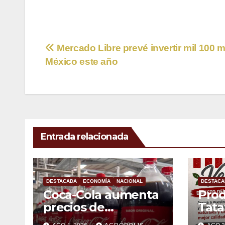
Navegación
Mercado Libre prevé invertir mil 100 
México este año
de
entradas
Entrada relacionada
DESTACADA
ECONOMÍA
NACIONAL
DESTACA
Coca-Cola aumenta
Prod
precios de
Tata
refrescos hasta 5
Xala