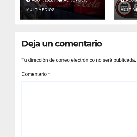
AGO 4, 2026
ACRÓPOLIS
AGO 3
pesos
jorn
MULTIMEDIOS
higo
MULTIM
Deja un comentario
Tu dirección de correo electrónico no será publicada.
Comentario
*