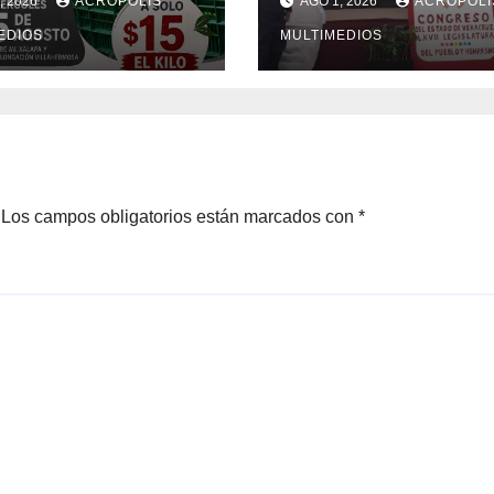
, 2026
ACRÓPOLIS
AGO 1, 2026
ACRÓPOLI
ada de venta de
 fresco
EDIOS
MULTIMEDIOS
Los campos obligatorios están marcados con
*