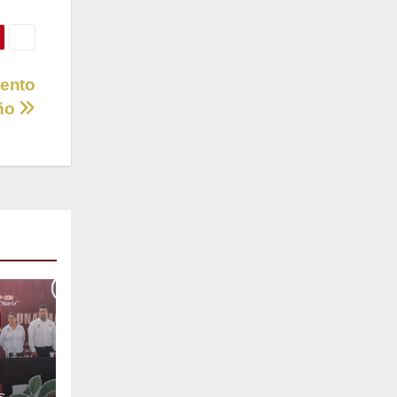
iento
año