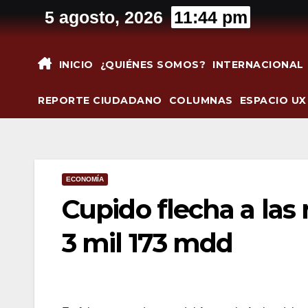
Saltar
5 agosto, 2026
11:44 pm
al
contenido
INICIO
¿QUIÉNES SOMOS?
INTERNACIONAL
REPORTE CIUDADANO
COLUMNAS
ESPACIO UX
ECONOMÍA
Cupido flecha a las
3 mil 173 mdd