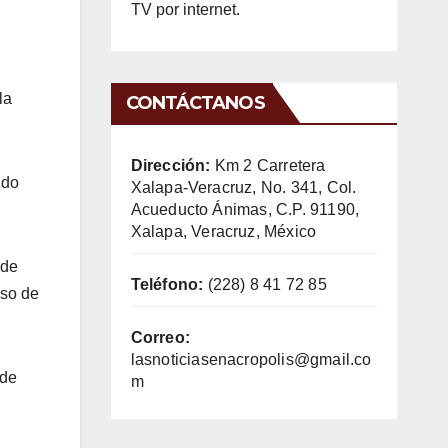
TV por internet.
la
CONTÁCTANOS
Dirección:
Km 2 Carretera
ndo
Xalapa-Veracruz, No. 341, Col.
Acueducto Ánimas, C.P. 91190,
Xalapa, Veracruz, México
 de
Teléfono:
(228) 8 41 72 85
eso de
Correo:
lasnoticiasenacropolis@gmail.co
 de
m