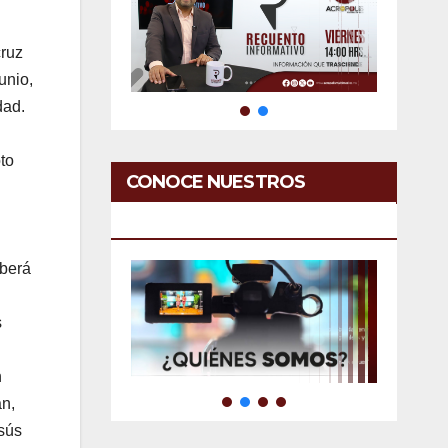
cruz
unio,
dad.
to
CONOCE NUESTROS
SERVICIOS
eberá
s
n
an,
sús