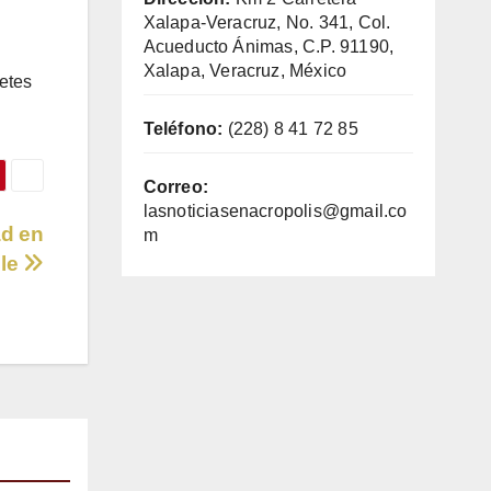
Xalapa-Veracruz, No. 341, Col.
Acueducto Ánimas, C.P. 91190,
Xalapa, Veracruz, México
etes
Teléfono:
(228) 8 41 72 85
Correo:
lasnoticiasenacropolis@gmail.co
ad en
m
hle