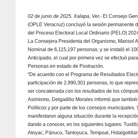
02 de junio de 2025. Xalapa, Ver.-
El Consejo Gene
(OPLE Veracruz) concluyó la sesión permanente de v
del Proceso Electoral Local Ordinario (PELO) 2024
La Consejera Presidenta del Organismo, Marisol Al
Nominal de 6,115,197 personas, y se instaló el 10
Anticipado, el cual por primera vez se efectuó pa
Personas en estado de Postración.
“De acuerdo con el Programa de Resultados Elector
participación de 2,990,301 personas, lo que repre
ser concatenada con los resultados de los cómput
Asimismo, Delgadillo Morales informó que también 
Políticos y por parte de los consejos municipale
manifestaron alguna situación durante la recepció
dando a conocer, en los siguientes lugares: Tuxtil
Atoyac, Pánuco, Tantoyuca, Tempoal, Hidalgotitlá