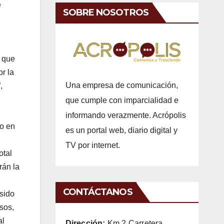
e
SOBRE NOSOTROS
n que
r la
Una empresa de comunicación,
,
que cumple con imparcialidad e
informando verazmente. Acrópolis
do en
es un portal web, diario digital y
TV por internet.
otal
rán la
CONTÁCTANOS
sido
sos,
al
Dirección:
Km 2 Carretera