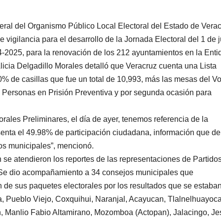
ral del Organismo Público Local Electoral del Estado de Vera
igilancia para el desarrollo de la Jornada Electoral del 1 de j
-2025, para la renovación de los 212 ayuntamientos en la Enti
icia Delgadillo Morales detalló que Veracruz cuenta una Lista
0% de casillas que fue un total de 10,993, más las mesas del Vo
ra Personas en Prisión Preventiva y por segunda ocasión para
ales Preliminares, el día de ayer, tenemos referencia de la
senta el 49.98% de participación ciudadana, información que d
os municipales”, mencionó.
se atendieron los reportes de las representaciones de Partido
s. Se dio acompañamiento a 34 consejos municipales que
n de sus paquetes electorales por los resultados que se estaba
la, Pueblo Viejo, Coxquihui, Naranjal, Acayucan, Tlalnelhuayoc
n, Manlio Fabio Altamirano, Mozomboa (Actopan), Jalacingo, Je