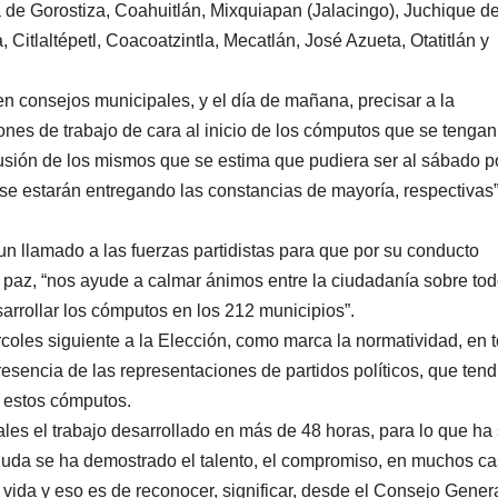
 de Gorostiza, Coahuitlán, Mixquiapan (Jalacingo), Juchique d
Citlaltépetl, Coacoatzintla, Mecatlán, José Azueta, Otatitlán y
n consejos municipales, y el día de mañana, precisar a la
nes de trabajo de cara al inicio de los cómputos que se tenga
clusión de los mismos que se estima que pudiera ser al sábado po
 se estarán entregando las constancias de mayoría, respectivas”
 llamado a las fuerzas partidistas para que por su conducto
 paz, “nos ayude a calmar ánimos entre la ciudadanía sobre to
arrollar los cómputos en los 212 municipios”.
coles siguiente a la Elección, como marca la normatividad, en t
esencia de las representaciones de partidos políticos, que tend
a estos cómputos.
es el trabajo desarrollado en más de 48 horas, para lo que ha 
n duda se ha demostrado el talento, el compromiso, en muchos ca
vida y eso es de reconocer, significar, desde el Consejo Gener