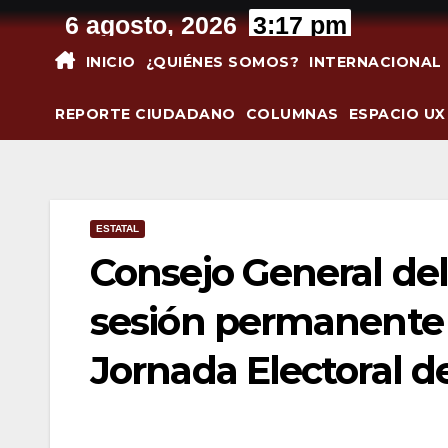
Saltar
6 agosto, 2026
3:17 pm
al
INICIO
¿QUIÉNES SOMOS?
INTERNACIONAL
contenido
REPORTE CIUDADANO
COLUMNAS
ESPACIO UX
ESTATAL
Consejo General de
sesión permanente d
Jornada Electoral 