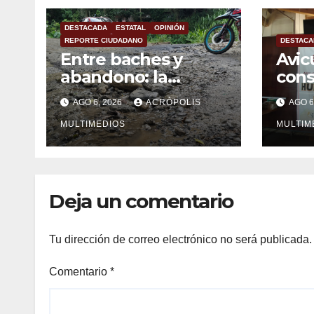
DESTACADA
ESTATAL
OPINIÓN
REPORTE CIUDADANO
DESTACA
Entre baches y
Avic
abandono: la
con
carretera Colipa-
mexi
AGO 6, 2026
ACRÓPOLIS
AGO 6
Yecuatla se
impo
convierte en un
MULTIMEDIOS
MULTIM
riesgo diario
Deja un comentario
Tu dirección de correo electrónico no será publicada.
Comentario
*