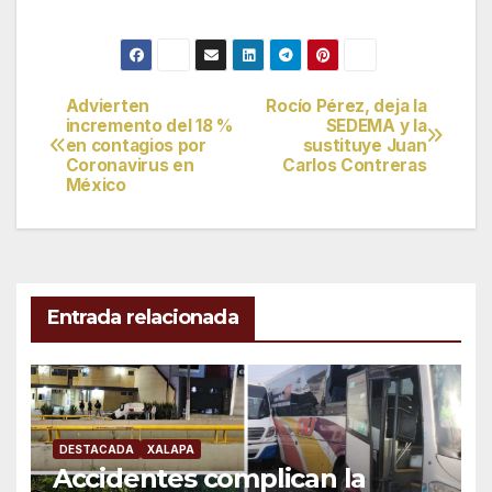
Advierten
Rocío Pérez, deja la
Navegación
incremento del 18 %
SEDEMA y la
en contagios por
sustituye Juan
de
Coronavirus en
Carlos Contreras
México
entradas
Entrada relacionada
DESTACADA
XALAPA
Accidentes complican la