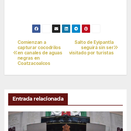
Comienzan a
Salto de Eyipantla
Navegación
capturar cocodrilos
seguirá sin ser
en canales de aguas
visitado por turistas
de
negras en
Coatzacoalcos
entradas
Entrada relacionada