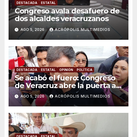
DESTACADA
ESTATAL
Congreso avala desafuero de
dos alcaldes veracruzanos
AGO 5, 2026
ACRÓPOLIS MULTIMEDIOS
DESTACADA
ESTATAL
OPINIÓN
POLÍTICA
Se acabó el fuero: Congreso
de Veracruz abre la puerta a
proceso penal contra alcalde
AGO 5, 2026
ACRÓPOLIS MULTIMEDIOS
de Úrsulo Galván
DESTACADA
ESTATAL