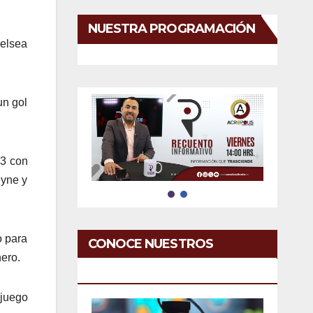
NUESTRA PROGRAMACIÓN
helsea
un gol
-3 con
uyne y
o para
CONOCE NUESTROS
nero.
SERVICIOS
 juego