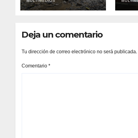
convierte en un
MULTIMEDIOS
MULTIM
riesgo diario
Deja un comentario
Tu dirección de correo electrónico no será publicada.
Comentario
*