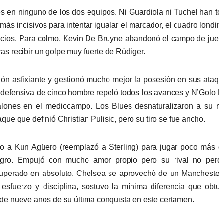
s en ninguno de los dos equipos. Ni Guardiola ni Tuchel han 
 más incisivos para intentar igualar el marcador, el cuadro lond
pacios. Para colmo, Kevin De Bruyne abandonó el campo de ju
ras recibir un golpe muy fuerte de Rüdiger.
sión asfixiante y gestionó mucho mejor la posesión en sus ataq
a defensiva de cinco hombre repeló todos los avances y N’Golo
lones en el mediocampo. Los Blues desnaturalizaron a su r
que que definió Christian Pulisic, pero su tiro se fue ancho.
so a Kun Agüero (reemplazó a Sterling) para jugar poco más
lagro. Empujó con mucho amor propio pero su rival no perd
 superado en absoluto. Chelsea se aprovechó de un Mancheste
o esfuerzo y disciplina, sostuvo la mínima diferencia que obt
de nueve años de su última conquista en este certamen.