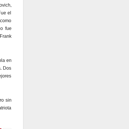
ovich,
Fue el
s como
o fue
 Frank
ola en
a. Dos
ejores
ro sin
triota