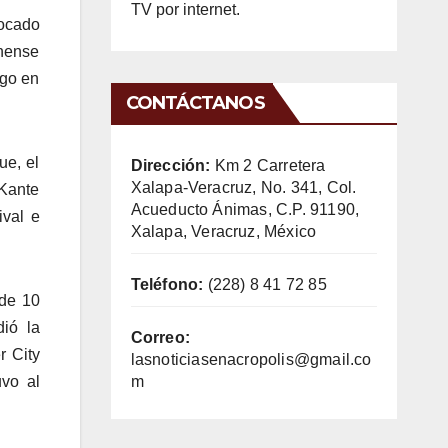
TV por internet.
tocado
inense
ego en
CONTÁCTANOS
ue, el
Dirección:
Km 2 Carretera
Xalapa-Veracruz, No. 341, Col.
 Kante
Acueducto Ánimas, C.P. 91190,
ival e
Xalapa, Veracruz, México
Teléfono:
(228) 8 41 72 85
 de 10
ió la
Correo:
r City
lasnoticiasenacropolis@gmail.co
m
uvo al