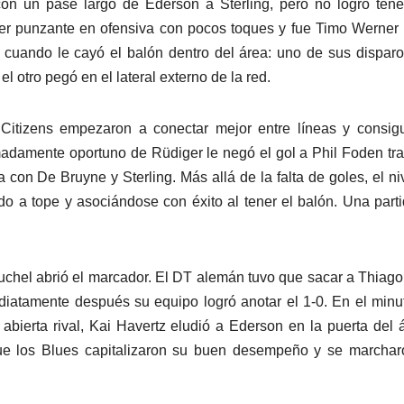
l con un pase largo de Ederson a Sterling, pero no logró ten
ó ser punzante en ofensiva con pocos toques y fue Timo Werner
r cuando le cayó el balón dentro del área: uno de sus dispar
el otro pegó en el lateral externo de la red.
os Citizens empezaron a conectar mejor entre líneas y consig
remadamente oportuno de Rüdiger le negó el gol a Phil Foden tr
 con De Bruyne y Sterling. Más allá de la falta de goles, el ni
do a tope y asociándose con éxito al tener el balón. Una part
uchel abrió el marcador. El DT alemán tuvo que sacar a Thiago
ediatamente después su equipo logró anotar el 1-0. En el minu
bierta rival, Kai Havertz eludió a Ederson en la puerta del 
 que los Blues capitalizaron su buen desempeño y se marcha