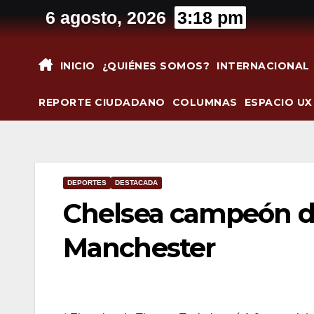
Saltar
6 agosto, 2026
3:18 pm
al
contenido
INICIO
¿QUIÉNES SOMOS?
INTERNACIONAL
REPORTE CIUDADANO
COLUMNAS
ESPACIO UX
DEPORTES
DESTACADA
Chelsea campeón de
Manchester