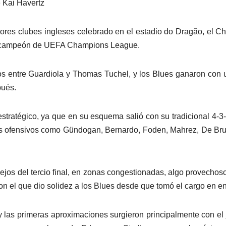
 Kai Havertz
jores clubes ingleses celebrado en el estadio do Dragão, el C
nò campeón de UEFA Champions League.
os entre Guardiola y Thomas Tuchel, y los Blues ganaron con 
pués.
stratégico, ya que en su esquema salió con su tradicional 4-3
ores ofensivos como Gündogan, Bernardo, Foden, Mahrez, De Br
ejos del tercio final, en zonas congestionadas, algo provechos
on el que dio solidez a los Blues desde que tomó el cargo en e
y las primeras aproximaciones surgieron principalmente con el