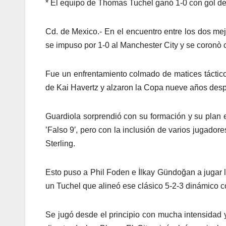
* El equipo de Thomas Tuchel ganó 1-0 con gol de
Cd. de Mexico.- En el encuentro entre los dos me
se impuso por 1-0 al Manchester City y se coro
Fue un enfrentamiento colmado de matices táctic
de Kai Havertz y alzaron la Copa nueve años des
Guardiola sorprendió con su formación y su plan e
’Falso 9′, pero con la inclusión de varios jugad
Sterling.
Esto puso a Phil Foden e İlkay Gündoğan a jugar l
un Tuchel que alineó ese clásico 5-2-3 dinámico c
Se jugó desde el principio con mucha intensidad 