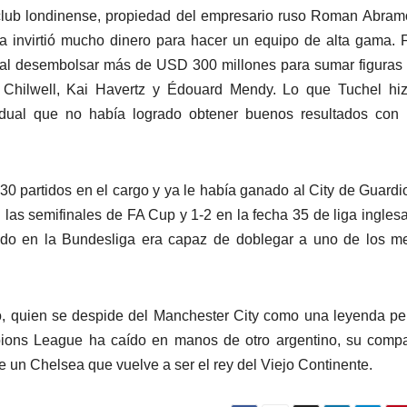
l club londinense, propiedad del empresario ruso Roman Abram
 invirtió mucho dinero para hacer un equipo de alta gama. 
 al desembolsar más de USD 300 millones para sumar figura
 Chilwell, Kai Havertz y Édouard Mendy. Lo que Tuchel hiz
vidual que no había logrado obtener buenos resultados con
0 partidos en el cargo y ya le había ganado al City de Guardi
n las semifinales de FA Cup y 1-2 en la fecha 35 de liga ingles
ado en la Bundesliga era capaz de doblegar a uno de los m
o, quien se despide del Manchester City como una leyenda pe
mpions League ha caído en manos de otro argentino, su compa
de un Chelsea que vuelve a ser el rey del Viejo Continente.