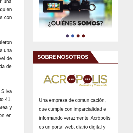
er una
 quien
os con
uieron
as una
SOBRE NOSOTROS
vel de
ida de
 Silva
to 41,
Una empresa de comunicación,
área y
que cumple con imparcialidad e
ron en
informando verazmente. Acrópolis
es un portal web, diario digital y