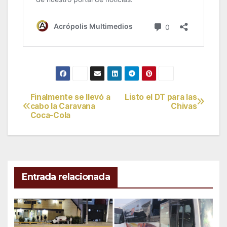
Finalmente se llevó a
Listo el DT para las
Navegación
cabo la Caravana
Chivas
Coca-Cola
de
entradas
Entrada relacionada