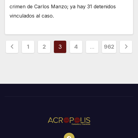
crimen de Carlos Manzo; ya hay 31 detenidos
vinculados al caso.
Paginación
1
2
3
4
…
962
de
entradas