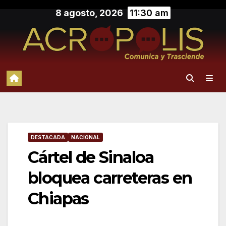
Saltar
8 agosto, 2026
11:30 am
al
contenido
DESTACADA
NACIONAL
Cártel de Sinaloa
bloquea carreteras en
Chiapas