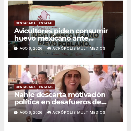
DESTACADA
ESTATAL
Avicultores piden consumir
huevo mexicano ante
importaciones
AGO 6, 2026
ACRÓPOLIS MULTIMEDIOS
DESTACADA
ESTATAL
Nahle descarta motivación
política en desafueros de
alcaldes
AGO 6, 2026
ACRÓPOLIS MULTIMEDIOS