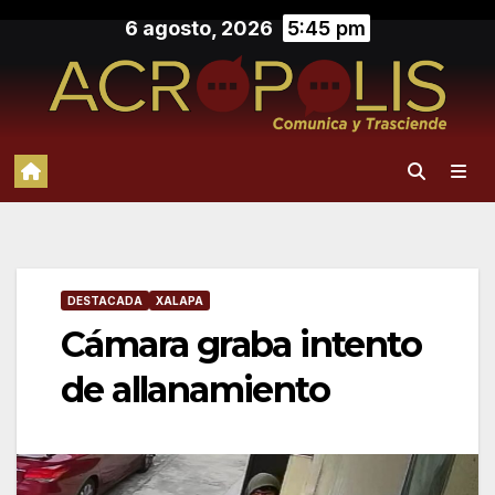
Saltar
6 agosto, 2026
5:45 pm
al
contenido
DESTACADA
XALAPA
Cámara graba intento
de allanamiento