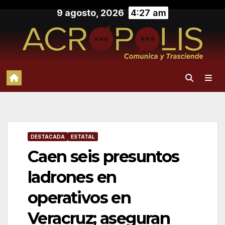
Saltar
9 agosto, 2026
4:27 am
al
contenido
DESTACADA
ESTATAL
Caen seis presuntos
ladrones en
operativos en
Veracruz; aseguran