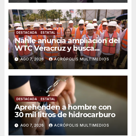
DESTACADA
ESTATAL
Nahle anuncia ampliación del
WTC Veracruz y busca
solución para ingenio en crisis
AGO 7, 2026
ACRÓPOLIS MULTIMEDIOS
DESTACADA
ESTATAL
Aprehenden a hombre con
30 mil litros de hidrocarburo
AGO 7, 2026
ACRÓPOLIS MULTIMEDIOS