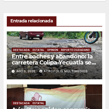
Entrada relacionada
DESTACADA
ESTATAL
OPINIÓN
REPORTE CIUDADANO
Entre baches y abandono: la
carretera Colipa-Yecuatla se
convierte en un riesgo diario
AGO 6, 2026
ACRÓPOLIS MULTIMEDIOS
DESTACADA
ESTATAL