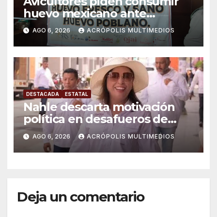
Avicultores piden consumir
huevo mexicano ante
importaciones
AGO 6, 2026
ACRÓPOLIS MULTIMEDIOS
DESTACADA
ESTATAL
Nahle descarta motivación
política en desafueros de
alcaldes
AGO 6, 2026
ACRÓPOLIS MULTIMEDIOS
Deja un comentario