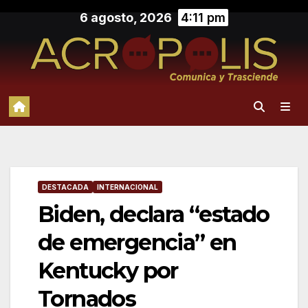
Saltar
6 agosto, 2026
4:11 pm
al
contenido
DESTACADA
INTERNACIONAL
Biden, declara “estado
de emergencia” en
Kentucky por
Tornados