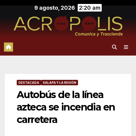
Saltar
9 agosto, 2026
2:20 am
al
contenido
DESTACADA
XALAPA Y LA REGIÓN
Autobús de la línea
azteca se incendia en
carretera