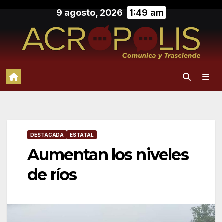
Saltar
9 agosto, 2026
1:49 am
al
contenido
DESTACADA
ESTATAL
Aumentan los niveles
de ríos