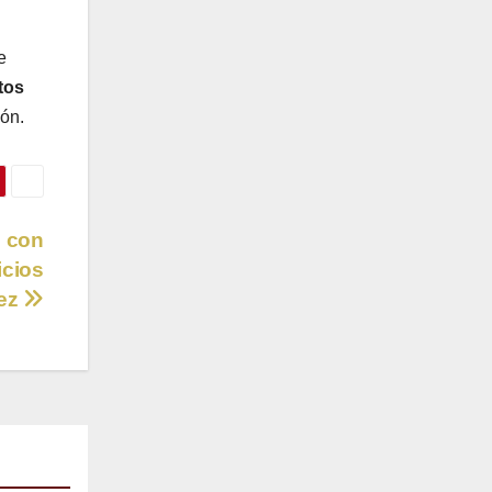
e
tos
ón.
s con
icios
rez