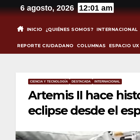
Saltar
6 agosto, 2026
12:01 am
al
contenido
INICIO
¿QUIÉNES SOMOS?
INTERNACIONAL
REPORTE CIUDADANO
COLUMNAS
ESPACIO UX
CIENCIA Y TECNOLOGÍA
DESTACADA
INTERNACIONAL
Artemis II hace hist
eclipse desde el es