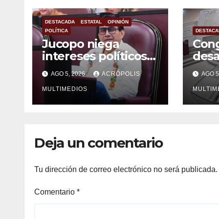
DESTACADA
ESTATAL
OPINIÓN
POLÍTICA
DESTACA
Jucopo niega
Cong
intereses políticos
desa
con el desafuero de
alca
AGO 5, 2026
ACRÓPOLIS
AGO 5
alcaldes
vera
MULTIMEDIOS
MULTIM
Deja un comentario
Tu dirección de correo electrónico no será publicada.
Comentario
*