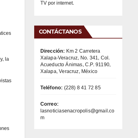
TV por internet.
CONTÁCTANOS
atices
Dirección:
Km 2 Carretera
Xalapa-Veracruz, No. 341, Col.
y, la
Acueducto Ánimas, C.P. 91190,
Xalapa, Veracruz, México
istas
Teléfono:
(228) 8 41 72 85
Correo:
lasnoticiasenacropolis@gmail.co
m
iones