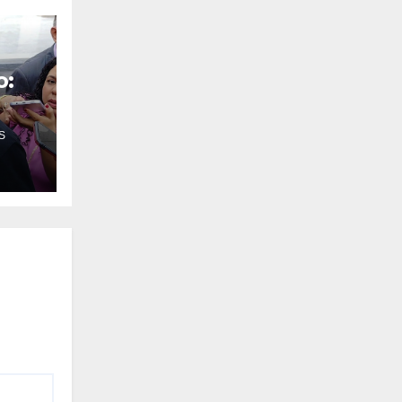
o:
S
o
o