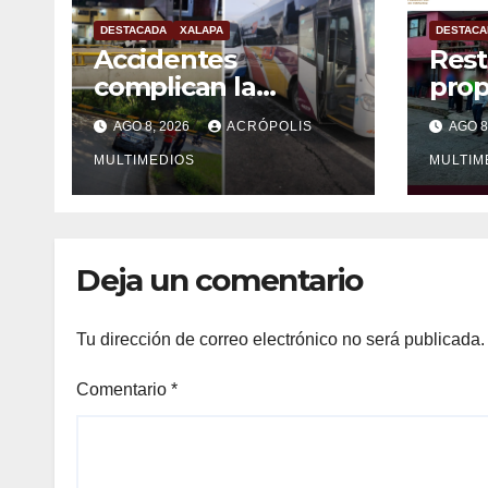
DESTACADA
XALAPA
DESTACA
Accidentes
Rest
complican la
prop
mañana en Xalapa
víct
AGO 8, 2026
ACRÓPOLIS
AGO 8
MULTIMEDIOS
MULTIM
Deja un comentario
Tu dirección de correo electrónico no será publicada.
Comentario
*