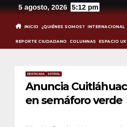
Saltar
5 agosto, 2026
5:12 pm
al
contenido
INICIO
¿QUIÉNES SOMOS?
INTERNACIONAL
REPORTE CIUDADANO
COLUMNAS
ESPACIO UX
DESTACADA
ESTATAL
Anuncia Cuitláhuac
en semáforo verde