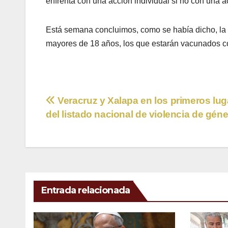
enfrenta con una acción individual si no con una a
Está semana concluimos, como se había dicho, la 
mayores de 18 años, los que estarán vacunados c
Navegación
Veracruz y Xalapa en los primeros lug
del listado nacional de violencia de gén
de
entradas
Entrada relacionada