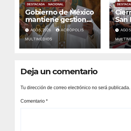
DESTACADA
NACIONAL
DESTACA
Gobierno de México
Cier
mantiene gestiones
San
para que el Papa
econ
AGO 5, 2026
ACRÓPOLIS
AGO 5
León XIV visite el
Tuxt
país
MULTIMEDIOS
MULTIM
Deja un comentario
Tu dirección de correo electrónico no será publicada.
Comentario
*