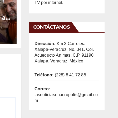
TV por internet.
 a
rar
CONTÁCTANOS
S
Dirección:
Km 2 Carretera
Xalapa-Veracruz, No. 341, Col.
Acueducto Ánimas, C.P. 91190,
Xalapa, Veracruz, México
Teléfono:
(228) 8 41 72 85
Correo:
lasnoticiasenacropolis@gmail.co
m