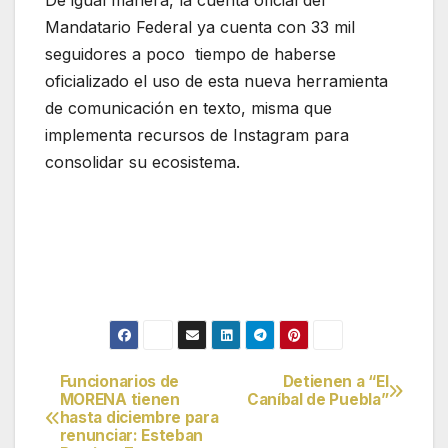
De igual manera, la cuenta oficial del
Mandatario Federal ya cuenta con 33 mil
seguidores a poco tiempo de haberse
oficializado el uso de esta nueva herramienta
de comunicación en texto, misma que
implementa recursos de Instagram para
consolidar su ecosistema.
Funcionarios de
Detienen a “El
Navegación
MORENA tienen
Caníbal de Puebla”
hasta diciembre para
de
renunciar: Esteban