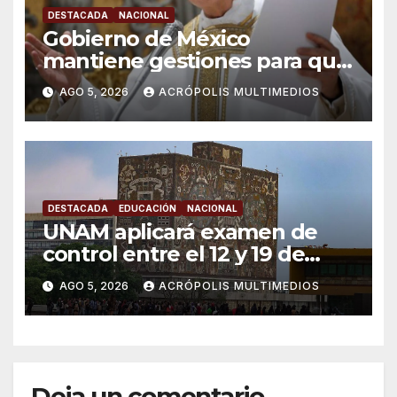
DESTACADA
NACIONAL
Gobierno de México
mantiene gestiones para que
el Papa León XIV visite el país
AGO 5, 2026
ACRÓPOLIS MULTIMEDIOS
DESTACADA
EDUCACIÓN
NACIONAL
UNAM aplicará examen de
control entre el 12 y 19 de
agosto tras polémica por
AGO 5, 2026
ACRÓPOLIS MULTIMEDIOS
resultados
Deja un comentario