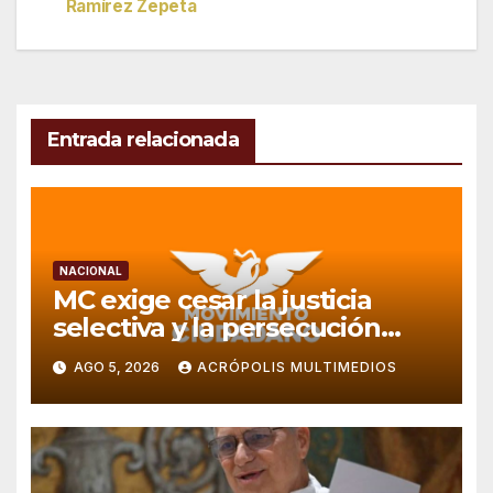
Ramírez Zepeta
entradas
Entrada relacionada
NACIONAL
MC exige cesar la justicia
selectiva y la persecución
política en Veracruz
AGO 5, 2026
ACRÓPOLIS MULTIMEDIOS