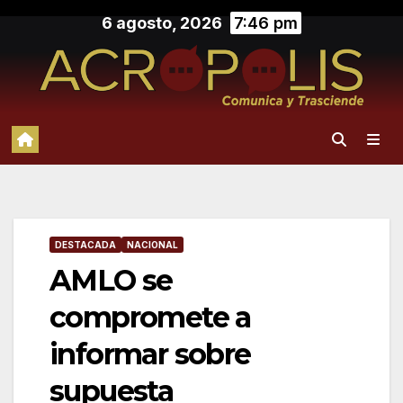
Saltar
6 agosto, 2026
7:46 pm
al
contenido
DESTACADA
NACIONAL
AMLO se
compromete a
informar sobre
supuesta