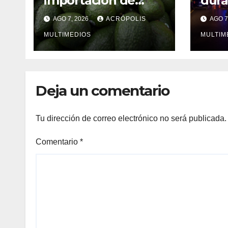
importación de
dura
aguacate por
en l
AGO 7, 2026
ACRÓPOLIS
AGO 7
amenazas
MULTIMEDIOS
MULTIM
Deja un comentario
Tu dirección de correo electrónico no será publicada.
Comentario
*