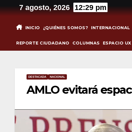
Saltar
7 agosto, 2026
12:29 pm
al
contenido
INICIO
¿QUIÉNES SOMOS?
INTERNACIONAL
REPORTE CIUDADANO
COLUMNAS
ESPACIO UX
DESTACADA
NACIONAL
AMLO evitará espac