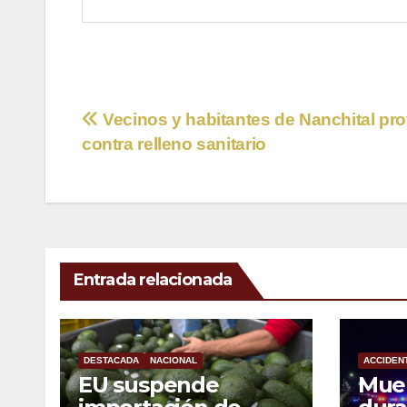
Navegación
Vecinos y habitantes de Nanchital pro
contra relleno sanitario
de
entradas
Entrada relacionada
DESTACADA
NACIONAL
ACCIDEN
EU suspende
Mue