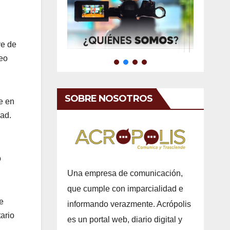
ve de
reo
SOBRE NOSOTROS
e en
dad.
o
Una empresa de comunicación,
que cumple con imparcialidad e
e
informando verazmente. Acrópolis
ario
es un portal web, diario digital y