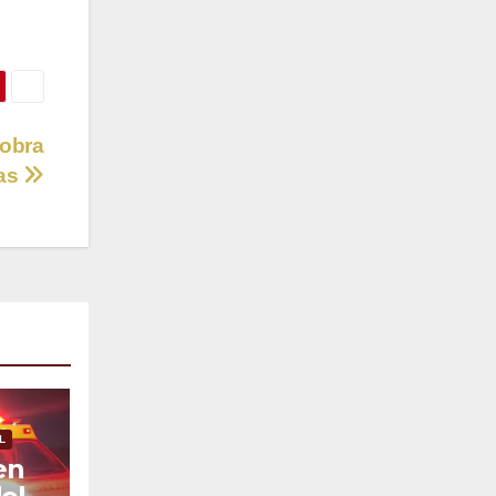
 obra
nas
L
en