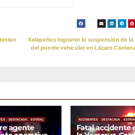
testan
Xalapeños lograron la suspensión de la
del puente vehicular en Lázaro Cárde
TES
DESTACADA
ESTATAL
ACCIDENTES
DESTACADA
ESTATA
re agente
Fatal accidente 