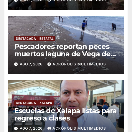
DESTACADA
ESTATAL
Pescadores reportan peces
muertos laguna de Vega de
Alatorre
AGO 7, 2026
ACRÓPOLIS MULTIMEDIOS
DESTACADA
XALAPA
Escuelas de Xalapa listas para
regreso a clases
AGO 7, 2026
ACRÓPOLIS MULTIMEDIOS