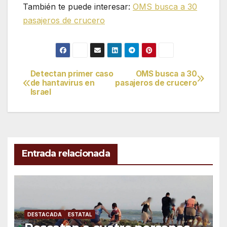
También te puede interesar:
OMS busca a 30
pasajeros de crucero
Detectan primer caso
OMS busca a 30
Navegación
de hantavirus en
pasajeros de crucero
Israel
de
entradas
Entrada relacionada
DESTACADA
ESTATAL