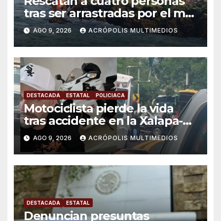
Rescatan a cuatro personas
tras ser arrastradas por el mar
en Chachalacas
AGO 9, 2026
ACRÓPOLIS MULTIMEDIOS
DESTACADA
ESTATAL
POLICIACA
Motociclista pierde la vida
tras accidente en la Xalapa-
Veracruz
AGO 9, 2026
ACRÓPOLIS MULTIMEDIOS
DESTACADA
ESTATAL
Denuncian presuntas