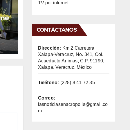
TV por internet.
ume
CONTÁCTANOS
S
Dirección:
Km 2 Carretera
Xalapa-Veracruz, No. 341, Col.
Acueducto Ánimas, C.P. 91190,
Xalapa, Veracruz, México
Teléfono:
(228) 8 41 72 85
Correo:
lasnoticiasenacropolis@gmail.co
m