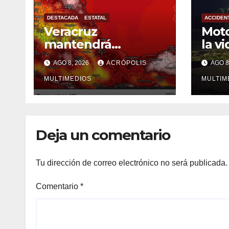
DESTACADA
ESTATAL
ACCIDEN
Veracruz
Moto
mantendrá
la vi
ambiente caluroso
Vera
AGO 8, 2026
ACRÓPOLIS
AGO 8
y tendrá lluvias
MULTIMEDIOS
MULTIM
Deja un comentario
Tu dirección de correo electrónico no será publicada.
Comentario
*