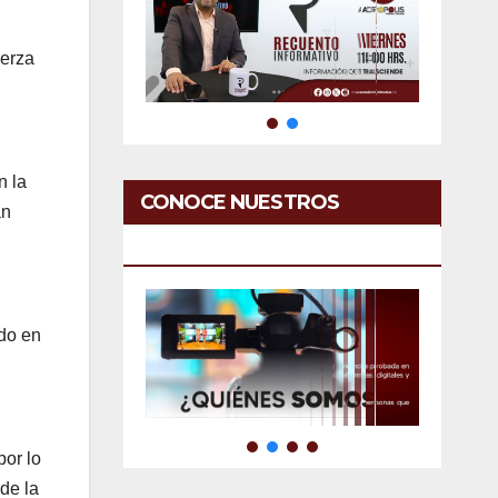
uerza
n la
CONOCE NUESTROS
an
SERVICIOS
ado en
por lo
de la