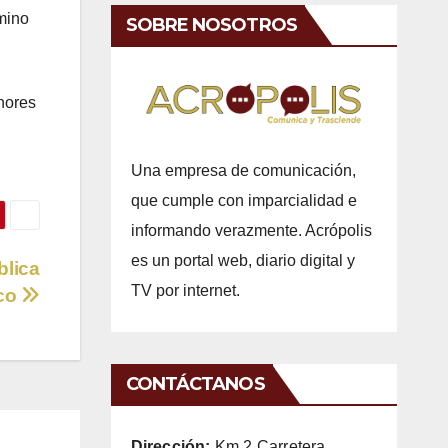
rmino
SOBRE NOSOTROS
nores
Una empresa de comunicación,
que cumple con imparcialidad e
informando verazmente. Acrópolis
es un portal web, diario digital y
blica
TV por internet.
aco
CONTÁCTANOS
Dirección:
Km 2 Carretera