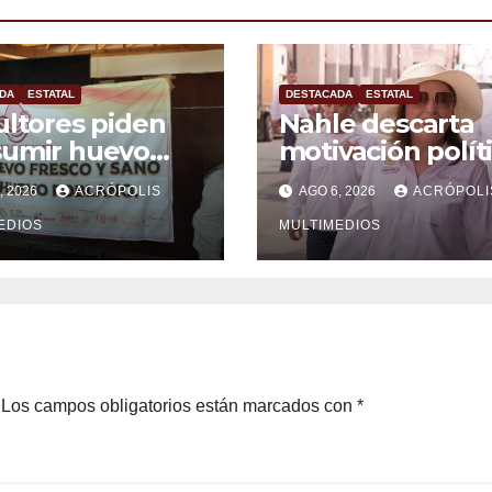
DA
ESTATAL
DESTACADA
ESTATAL
ultores piden
Nahle descarta
sumir huevo
motivación polít
cano ante
en desafueros d
, 2026
ACRÓPOLIS
AGO 6, 2026
ACRÓPOLI
rtaciones
alcaldes
EDIOS
MULTIMEDIOS
Los campos obligatorios están marcados con
*