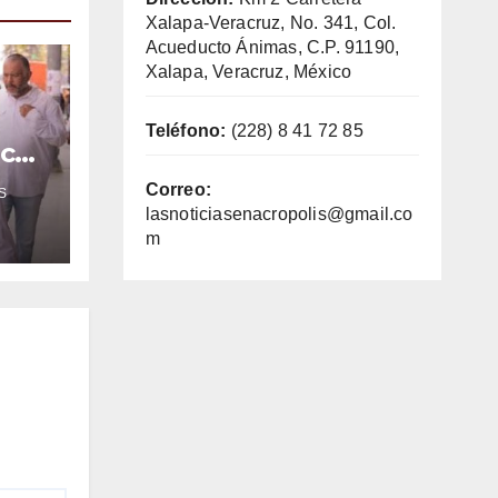
Xalapa-Veracruz, No. 341, Col.
Acueducto Ánimas, C.P. 91190,
Xalapa, Veracruz, México
Teléfono:
(228) 8 41 72 85
ica
e
Correo:
S
lasnoticiasenacropolis@gmail.co
m