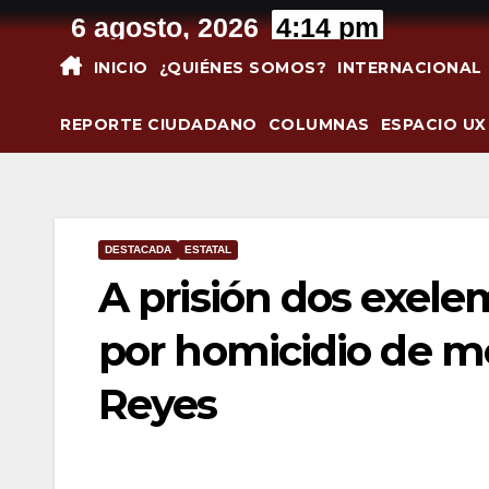
Saltar
6 agosto, 2026
4:14 pm
al
INICIO
¿QUIÉNES SOMOS?
INTERNACIONAL
contenido
REPORTE CIUDADANO
COLUMNAS
ESPACIO UX
DESTACADA
ESTATAL
A prisión dos exelem
por homicidio de m
Reyes