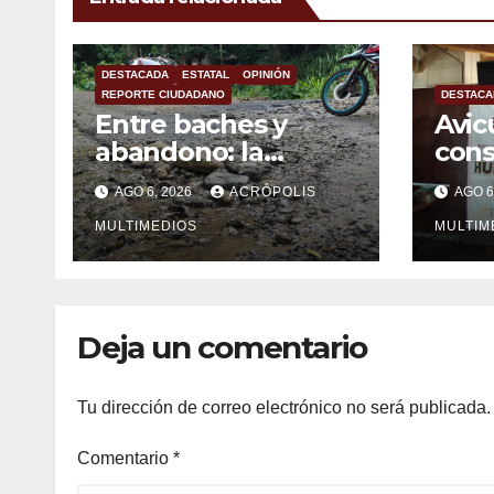
DESTACADA
ESTATAL
OPINIÓN
REPORTE CIUDADANO
DESTACA
Entre baches y
Avic
abandono: la
con
carretera Colipa-
mexi
AGO 6, 2026
ACRÓPOLIS
AGO 6
Yecuatla se
impo
convierte en un
MULTIMEDIOS
MULTIM
riesgo diario
Deja un comentario
Tu dirección de correo electrónico no será publicada.
Comentario
*