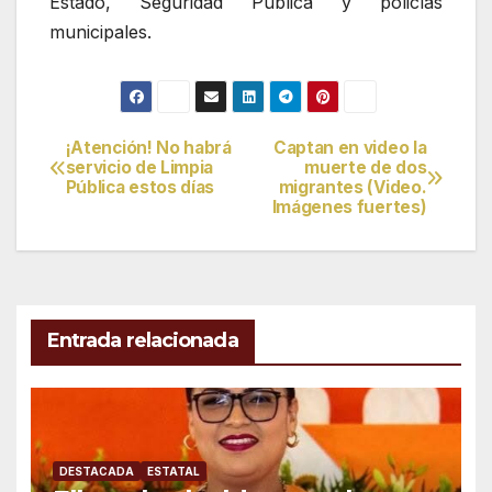
Estado, Seguridad Pública y policías
municipales.
¡Atención! No habrá
Captan en video la
Navegación
servicio de Limpia
muerte de dos
Pública estos días
migrantes (Video.
de
Imágenes fuertes)
entradas
Entrada relacionada
DESTACADA
ESTATAL