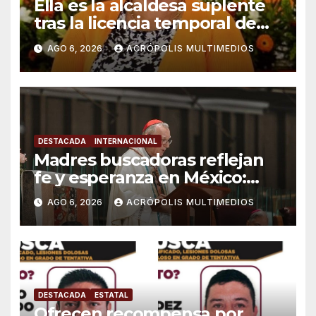
Ella es la alcaldesa suplente
tras la licencia temporal de
Raúl González en Ixhuatlán
AGO 6, 2026
ACRÓPOLIS MULTIMEDIOS
del Sureste
DESTACADA
INTERNACIONAL
Madres buscadoras reflejan
fe y esperanza en México:
Parolin
AGO 6, 2026
ACRÓPOLIS MULTIMEDIOS
DESTACADA
ESTATAL
Ofrecen recompensa por