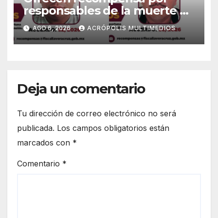
responsables de la muerte de
periodista Avisack Douglas
AGO 6, 2026
ACRÓPOLIS MULTIMEDIOS
Deja un comentario
Tu dirección de correo electrónico no será
publicada.
Los campos obligatorios están
marcados con
*
Comentario
*