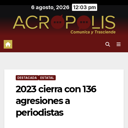
Saltar
6 agosto, 2026
12:03 pm
al
contenido
DESTACADA
ESTATAL
2023 cierra con 136
agresiones a
periodistas