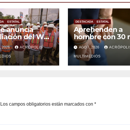
DA
ESTATAL
DESTACADA
ESTATAL
e anuncia
Aprehenden a
iación del WTC
hombre con 30 
cruz y busca
litros de
, 2026
ACRÓPOLIS
AGO 7, 2026
ACRÓPOLI
ción para
hidrocarburo
nio en crisis
EDIOS
MULTIMEDIOS
Los campos obligatorios están marcados con
*