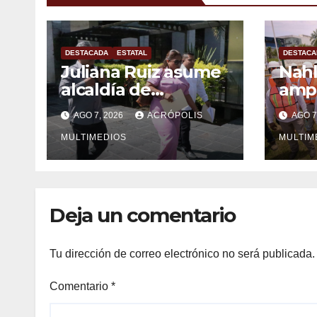
DESTACADA
ESTATAL
DESTACA
Juliana Ruiz asume
Nahl
alcaldía de
ampl
Ixhuatlán del
Vera
AGO 7, 2026
ACRÓPOLIS
AGO 7
Sureste
solu
MULTIMEDIOS
inge
MULTIM
Deja un comentario
Tu dirección de correo electrónico no será publicada.
Comentario
*