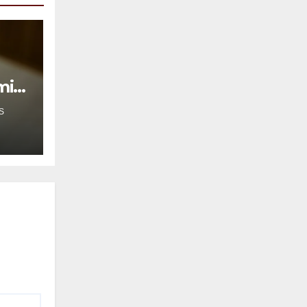
mil
S