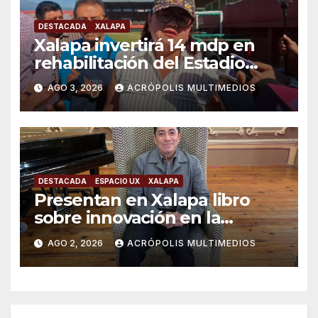
DESTACADA
XALAPA
Xalapa invertirá 14 mdp en
rehabilitación del Estadio
Colón
AGO 3, 2026
ACRÓPOLIS MULTIMEDIOS
DESTACADA
ESPACIO UX
XALAPA
Presentan en Xalapa libro
sobre innovación en la
formación científica
AGO 2, 2026
ACRÓPOLIS MULTIMEDIOS
universitaria