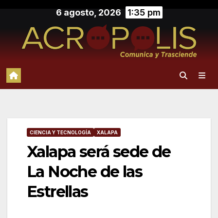
Saltar
6 agosto, 2026
1:35 pm
al
contenido
CIENCIA Y TECNOLOGÍA
XALAPA
Xalapa será sede de
La Noche de las
Estrellas