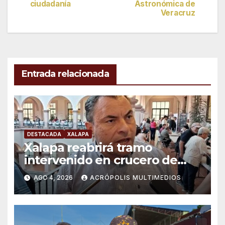
de
ciudadanía
Astronómica de
Veracruz
entradas
Entrada relacionada
DESTACADA
XALAPA
Xalapa reabrirá tramo
intervenido en crucero de
Manuel C. Tello esta semana
AGO 4, 2026
ACRÓPOLIS MULTIMEDIOS