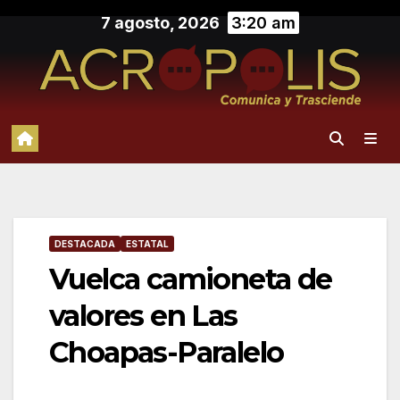
Saltar
7 agosto, 2026
3:20 am
al
contenido
DESTACADA
ESTATAL
Vuelca camioneta de
valores en Las
Choapas-Paralelo