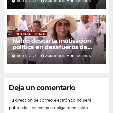
AGO 6, 2026
ACRÓPOLIS MULTIMEDIOS
DESTACADA
ESTATAL
Nahle descarta motivación
política en desafueros de
alcaldes
AGO 6, 2026
ACRÓPOLIS MULTIMEDIOS
Deja un comentario
Tu dirección de correo electrónico no será
publicada.
Los campos obligatorios están