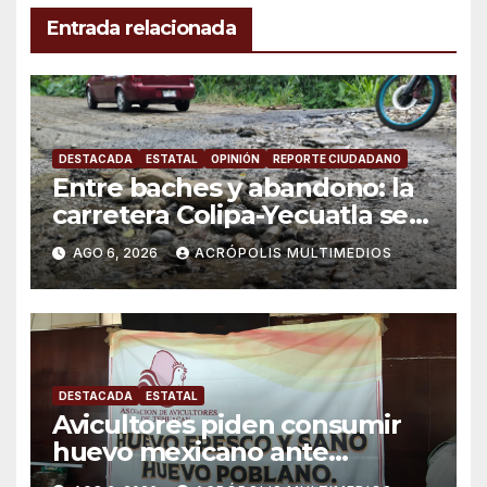
Entrada relacionada
DESTACADA
ESTATAL
OPINIÓN
REPORTE CIUDADANO
Entre baches y abandono: la
carretera Colipa-Yecuatla se
convierte en un riesgo diario
AGO 6, 2026
ACRÓPOLIS MULTIMEDIOS
DESTACADA
ESTATAL
Avicultores piden consumir
huevo mexicano ante
importaciones