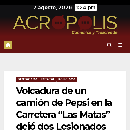
Saltar
7 agosto, 2026
1:24 pm
al
contenido
DESTACADA
ESTATAL
POLICIACA
Volcadura de un
camión de Pepsi en la
Carretera “Las Matas”
dejó dos Lesionados