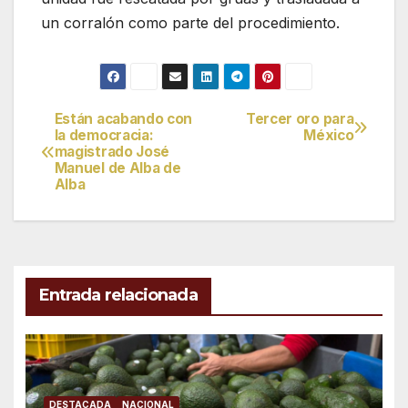
un corralón como parte del procedimiento.
Están acabando con
Tercer oro para
Navegación
la democracia:
México
magistrado José
de
Manuel de Alba de
Alba
entradas
Entrada relacionada
DESTACADA
NACIONAL