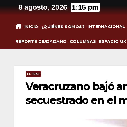
Saltar
8 agosto, 2026
1:15 pm
al
contenido
INICIO
¿QUIÉNES SOMOS?
INTERNACIONAL
REPORTE CIUDADANO
COLUMNAS
ESPACIO UX
ESTATAL
Veracruzano bajó a
secuestrado en el m