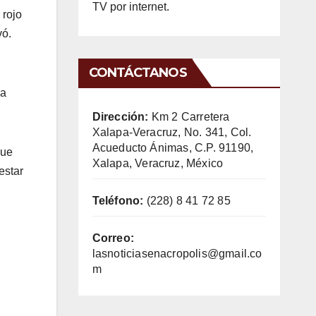
TV por internet.
 rojo
vó.
CONTÁCTANOS
 a
Dirección:
Km 2 Carretera
Xalapa-Veracruz, No. 341, Col.
Acueducto Ánimas, C.P. 91190,
que
Xalapa, Veracruz, México
estar
Teléfono:
(228) 8 41 72 85
Correo:
lasnoticiasenacropolis@gmail.co
m