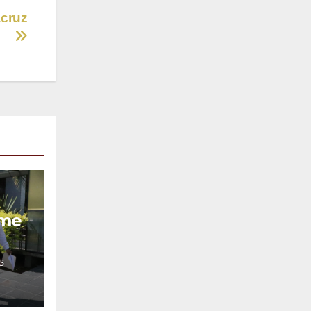
acruz
ume
S