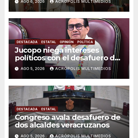
AGO 6, 2026
ACRÓPOLIS MULTIMEDIOS
DESTACADA
ESTATAL
OPINIÓN
POLÍTICA
Jucopo niega intereses
políticos con el desafuero de
alcaldes
AGO 5, 2026
ACRÓPOLIS MULTIMEDIOS
DESTACADA
ESTATAL
Congreso avala desafuero de
dos alcaldes veracruzanos
AGO 5, 2026
ACRÓPOLIS MULTIMEDIOS