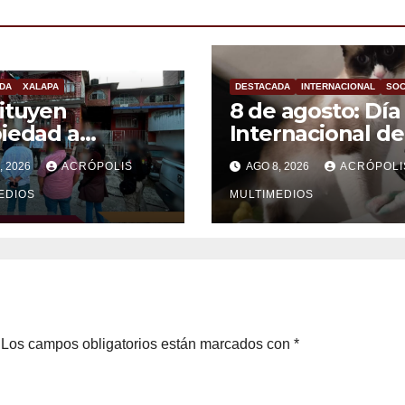
DA
XALAPA
DESTACADA
INTERNACIONAL
SOC
ituyen
8 de agosto: Día
iedad a
Internacional de
imas en Xalapa
Gato
, 2026
ACRÓPOLIS
AGO 8, 2026
ACRÓPOLI
EDIOS
MULTIMEDIOS
Los campos obligatorios están marcados con
*