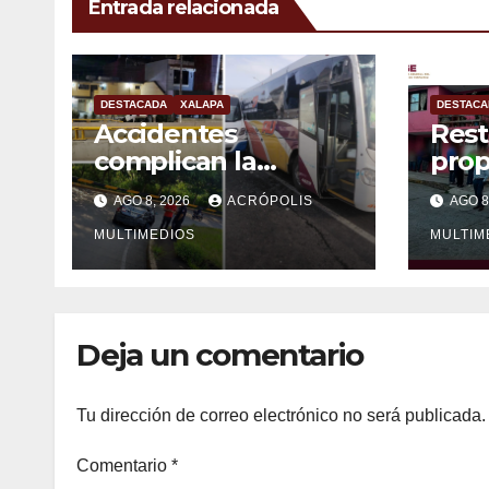
Entrada relacionada
DESTACADA
XALAPA
DESTACA
Accidentes
Rest
complican la
prop
mañana en Xalapa
víct
AGO 8, 2026
ACRÓPOLIS
AGO 8
MULTIMEDIOS
MULTIM
Deja un comentario
Tu dirección de correo electrónico no será publicada.
Comentario
*