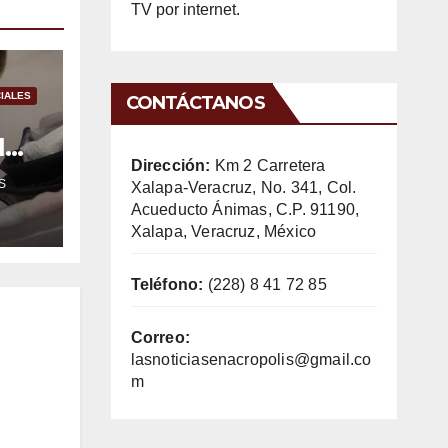
TV por internet.
IALES
CONTÁCTANOS
l
Dirección:
Km 2 Carretera
S
Xalapa-Veracruz, No. 341, Col.
Acueducto Ánimas, C.P. 91190,
Xalapa, Veracruz, México
Teléfono:
(228) 8 41 72 85
Correo:
lasnoticiasenacropolis@gmail.co
m