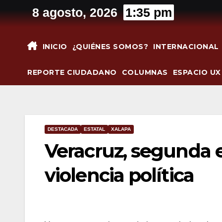
Saltar
8 agosto, 2026
1:35 pm
al
contenido
INICIO
¿QUIÉNES SOMOS?
INTERNACIONAL
REPORTE CIUDADANO
COLUMNAS
ESPACIO UX
DESTACADA
ESTATAL
XALAPA
Veracruz, segunda 
violencia política