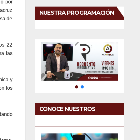
lo por
racruz
NUESTRA PROGRAMACIÓN
esa de
los 22
ra las
mica y
on los
CONOCE NUESTROS
 dando
SERVICIOS