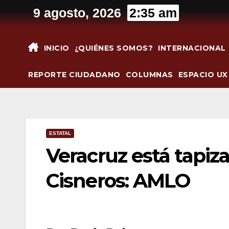
Saltar
9 agosto, 2026
2:35 am
al
contenido
INICIO
¿QUIÉNES SOMOS?
INTERNACIONAL
REPORTE CIUDADANO
COLUMNAS
ESPACIO UX
ESTATAL
Veracruz está tapiz
Cisneros: AMLO