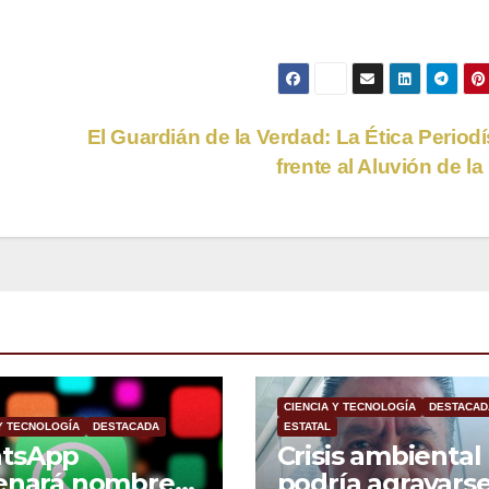
El Guardián de la Verdad: La Ética Periodí
frente al Aluvión de la
CIENCIA Y TECNOLOGÍA
DESTACAD
 Y TECNOLOGÍA
DESTACADA
ESTATAL
tsApp
Crisis ambiental
enará nombres
podría agravars