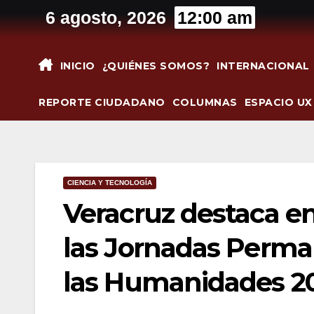
Saltar
6 agosto, 2026
12:00 am
al
contenido
INICIO
¿QUIÉNES SOMOS?
INTERNACIONAL
REPORTE CIUDADANO
COLUMNAS
ESPACIO UX
CIENCIA Y TECNOLOGÍA
Veracruz destaca en
las Jornadas Perman
las Humanidades 2