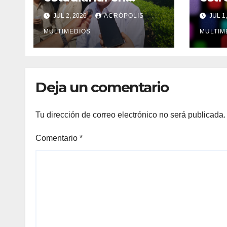
Veracruz
de u
JUL 2, 2026
ACRÓPOLIS
JUL 1
núme
MULTIMEDIOS
MULTIM
Deja un comentario
Tu dirección de correo electrónico no será publicada.
Comentario
*