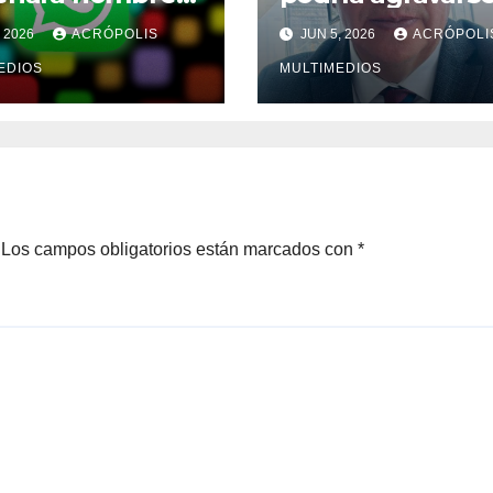
suario sin
México
, 2026
ACRÓPOLIS
JUN 5, 2026
ACRÓPOLI
ro telefónico
EDIOS
MULTIMEDIOS
Los campos obligatorios están marcados con
*