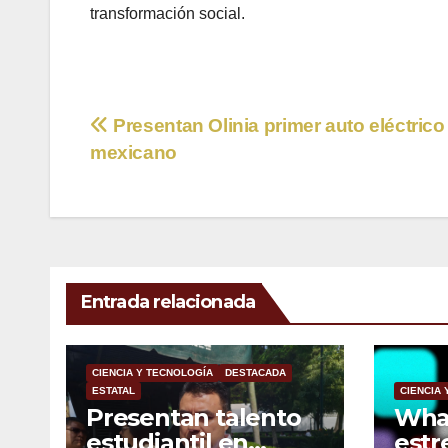
transformación social.
Navegación
Presentan Olinia primer auto eléctrico
mexicano
de
entradas
Entrada relacionada
CIENCIA Y TECNOLOGÍA
DESTACADA
ESTATAL
CIENCIA
Presentan talento
Wha
estudiantil en
estr