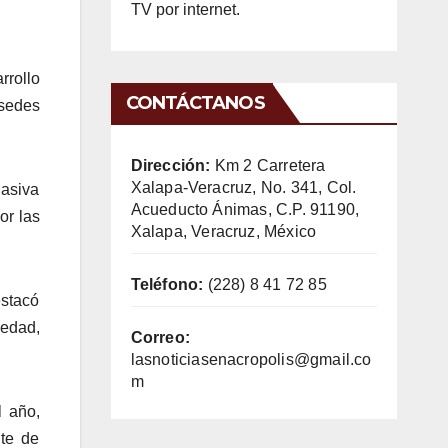
TV por internet.
rrollo
CONTÁCTANOS
 sedes
Dirección:
Km 2 Carretera
Xalapa-Veracruz, No. 341, Col.
Masiva
Acueducto Ánimas, C.P. 91190,
or las
Xalapa, Veracruz, México
Teléfono:
(228) 8 41 72 85
estacó
iedad,
Correo:
lasnoticiasenacropolis@gmail.co
m
l año,
te de