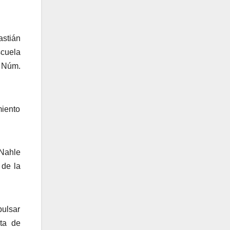
astián
scuela
l Núm.
miento
 Nahle
 de la
ulsar
nta de