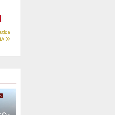
stica
 IA
A
e en