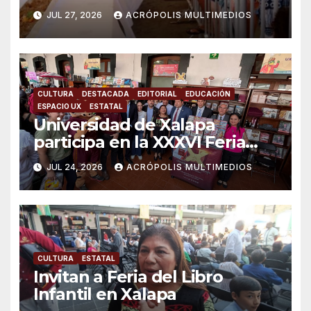
grande del mundo
JUL 27, 2026
ACRÓPOLIS MULTIMEDIOS
CULTURA
DESTACADA
EDITORIAL
EDUCACIÓN
ESPACIO UX
ESTATAL
Universidad de Xalapa
participa en la XXXVI Feria
Nacional del Libro Infantil y
JUL 24, 2026
ACRÓPOLIS MULTIMEDIOS
Juvenil
CULTURA
ESTATAL
Invitan a Feria del Libro
Infantil en Xalapa