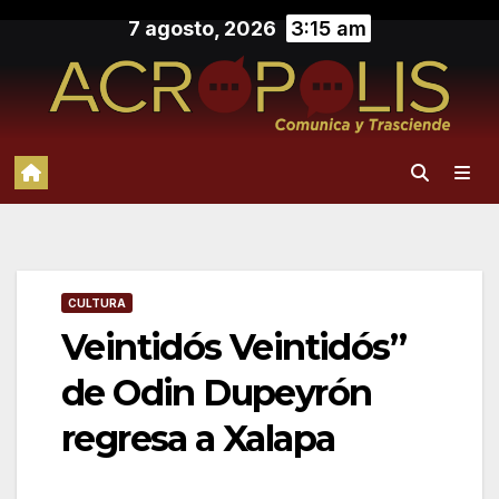
Saltar
7 agosto, 2026
3:15 am
al
contenido
CULTURA
Veintidós Veintidós”
de Odin Dupeyrón
regresa a Xalapa