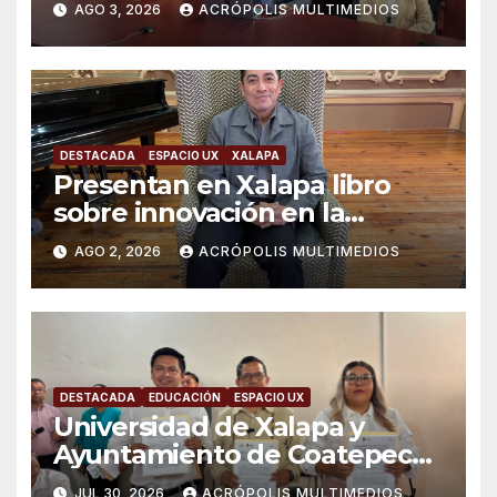
AGO 3, 2026
ACRÓPOLIS MULTIMEDIOS
violencias
DESTACADA
ESPACIO UX
XALAPA
Presentan en Xalapa libro
sobre innovación en la
formación científica
AGO 2, 2026
ACRÓPOLIS MULTIMEDIOS
universitaria
DESTACADA
EDUCACIÓN
ESPACIO UX
Universidad de Xalapa y
Ayuntamiento de Coatepec
unen esfuerzos por el
JUL 30, 2026
ACRÓPOLIS MULTIMEDIOS