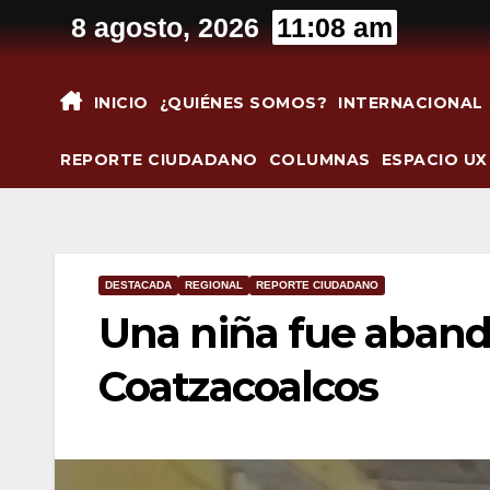
Saltar
8 agosto, 2026
11:08 am
al
contenido
INICIO
¿QUIÉNES SOMOS?
INTERNACIONAL
REPORTE CIUDADANO
COLUMNAS
ESPACIO UX
DESTACADA
REGIONAL
REPORTE CIUDADANO
Una niña fue aband
Coatzacoalcos