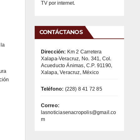
TV por internet.
CONTÁCTANOS
 la
Dirección:
Km 2 Carretera
Xalapa-Veracruz, No. 341, Col.
Acueducto Ánimas, C.P. 91190,
ura
Xalapa, Veracruz, México
ción
Teléfono:
(228) 8 41 72 85
Correo:
lasnoticiasenacropolis@gmail.co
m