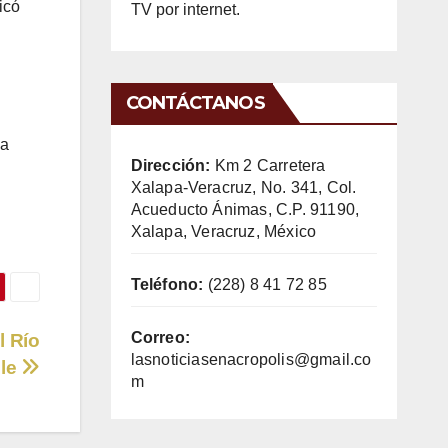
icó
TV por internet.
CONTÁCTANOS
na
Dirección:
Km 2 Carretera
Xalapa-Veracruz, No. 341, Col.
Acueducto Ánimas, C.P. 91190,
Xalapa, Veracruz, México
Teléfono:
(228) 8 41 72 85
Correo:
l Río
lasnoticiasenacropolis@gmail.co
hle
m