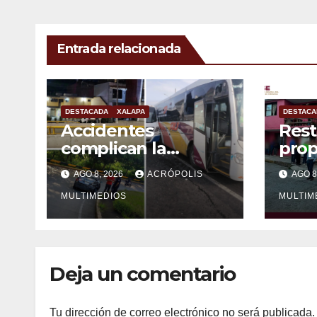
Entrada relacionada
DESTACADA
XALAPA
DESTACA
Accidentes
Rest
complican la
prop
mañana en Xalapa
víct
AGO 8, 2026
ACRÓPOLIS
AGO 8
MULTIMEDIOS
MULTIM
Deja un comentario
Tu dirección de correo electrónico no será publicada.