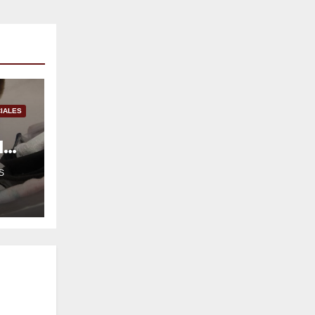
IALES
l
S