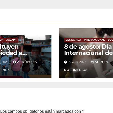
DA
XALAPA
DESTACADA
INTERNACIONAL
SOC
ituyen
8 de agosto: Día
iedad a
Internacional de
imas en Xalapa
Gato
, 2026
ACRÓPOLIS
AGO 8, 2026
ACRÓPOLI
EDIOS
MULTIMEDIOS
Los campos obligatorios están marcados con
*