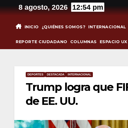
Saltar
8 agosto, 2026
12:54 pm
al
contenido
INICIO
¿QUIÉNES SOMOS?
INTERNACIONAL
REPORTE CIUDADANO
COLUMNAS
ESPACIO UX
DEPORTES
DESTACADA
INTERNACIONAL
Trump logra que FIF
de EE. UU.