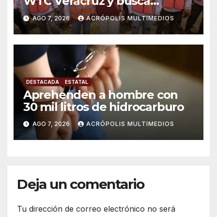
WTC Veracruz y busca
solución para ingenio en crisis
AGO 7, 2026
ACRÓPOLIS MULTIMEDIOS
DESTACADA
ESTATAL
Aprehenden a hombre con
30 mil litros de hidrocarburo
AGO 7, 2026
ACRÓPOLIS MULTIMEDIOS
Deja un comentario
Tu dirección de correo electrónico no será