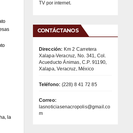
TV por internet.
ato
mesas
CONTÁCTANOS
nto
Dirección:
Km 2 Carretera
Xalapa-Veracruz, No. 341, Col.
Acueducto Ánimas, C.P. 91190,
Xalapa, Veracruz, México
Teléfono:
(228) 8 41 72 85
Correo:
lasnoticiasenacropolis@gmail.co
m
ha, la