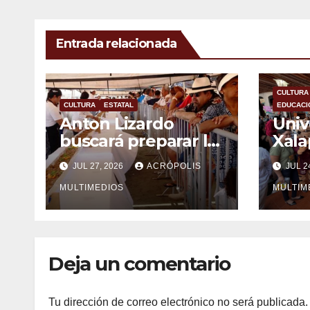
Entrada relacionada
CULTURA
CULTURA
ESTATAL
EDUCACI
Anton Lizardo
Univ
buscará preparar la
Xala
minilla más grande
la X
JUL 27, 2026
ACRÓPOLIS
JUL 2
del mundo
Naci
MULTIMEDIOS
Infan
MULTIM
Deja un comentario
Tu dirección de correo electrónico no será publicada.