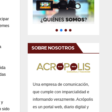
cipar
iernes
a
SOBRE NOSOTROS
vida
adas
Una empresa de comunicación,
que cumple con imparcialidad e
informando verazmente. Acrópolis
 y
es un portal web, diario digital y
n sido