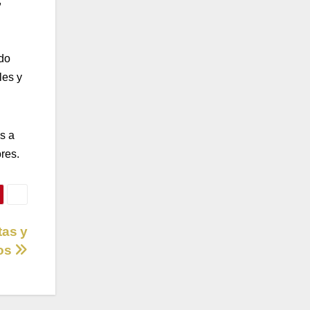
,
ido
les y
s a
res.
tas y
nos