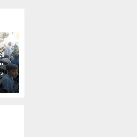
el
IS