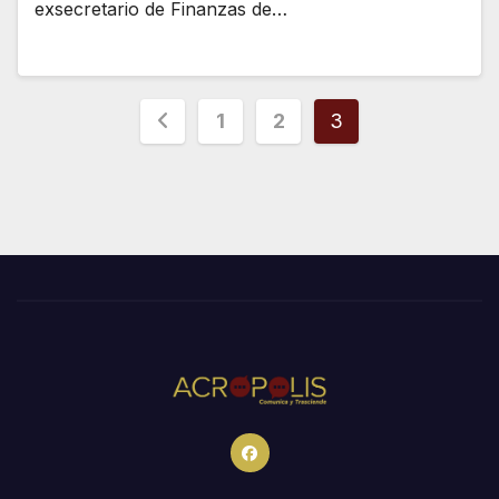
exsecretario de Finanzas de…
Paginación
1
2
3
de
entradas