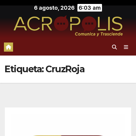
Saltar
6 agosto, 2026
6:03 am
al
contenido
Etiqueta:
CruzRoja