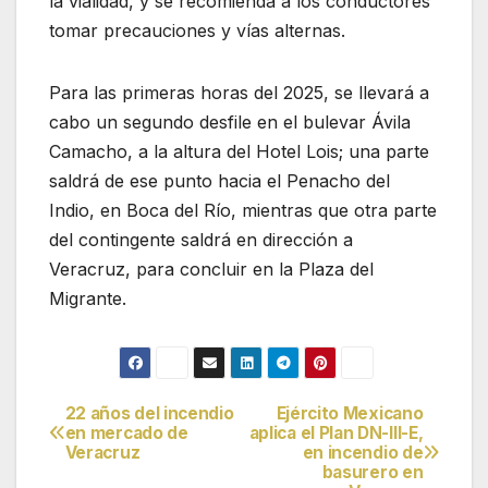
la vialidad, y se recomienda a los conductores
tomar precauciones y vías alternas.
Para las primeras horas del 2025, se llevará a
cabo un segundo desfile en el bulevar Ávila
Camacho, a la altura del Hotel Lois; una parte
saldrá de ese punto hacia el Penacho del
Indio, en Boca del Río, mientras que otra parte
del contingente saldrá en dirección a
Veracruz, para concluir en la Plaza del
Migrante.
22 años del incendio
Ejército Mexicano
Navegación
en mercado de
aplica el Plan DN-III-E,
Veracruz
en incendio de
de
basurero en