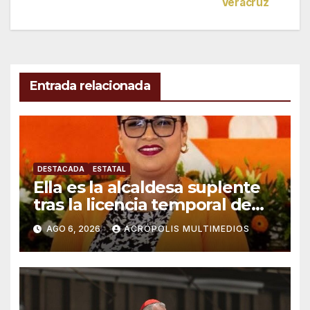
Veracruz
entradas
Entrada relacionada
DESTACADA
ESTATAL
Ella es la alcaldesa suplente
tras la licencia temporal de
Raúl González en Ixhuatlán
AGO 6, 2026
ACRÓPOLIS MULTIMEDIOS
del Sureste