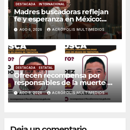
DESTACADA
INTERNACIONAL
Madres buscadoras reflejan
fe y esperanza en México:
Parolin
AGO 6, 2026
ACRÓPOLIS MULTIMEDIOS
DESTACADA
ESTATAL
Ofrecen recompensa por
responsables de la muerte de
periodista Avisack Douglas
AGO 6, 2026
ACRÓPOLIS MULTIMEDIOS
Deja un comentario