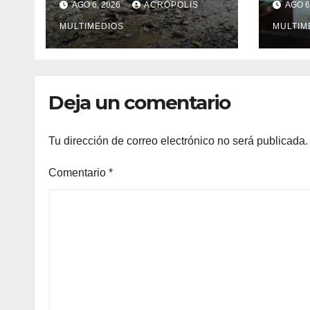
AGO 6, 2026
ACRÓPOLIS
AGO 6
Yecuatla se
impo
convierte en un
MULTIMEDIOS
MULTIM
riesgo diario
Deja un comentario
Tu dirección de correo electrónico no será publicada.
Comentario
*