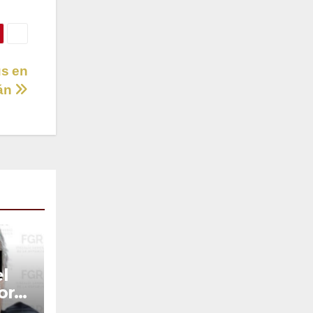
ús en
mán
l
or