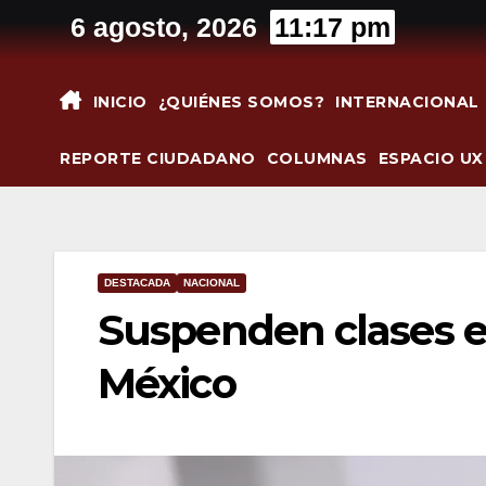
Saltar
6 agosto, 2026
11:17 pm
al
contenido
INICIO
¿QUIÉNES SOMOS?
INTERNACIONAL
REPORTE CIUDADANO
COLUMNAS
ESPACIO UX
DESTACADA
NACIONAL
Suspenden clases el
México