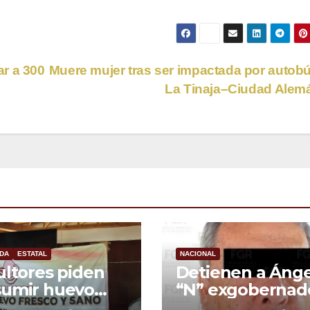
r a 300
Muere mujer tras ser impactada por autob
La Tinaja–Ciudad Ale
DA
ESTATAL
NACIONAL
ultores piden
Detienen a Ánge
sumir huevo
“N” exgobernad
cano ante
de Guerrero por