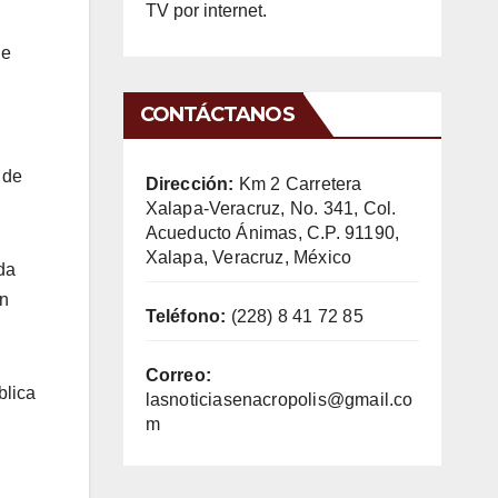
TV por internet.
de
CONTÁCTANOS
 de
Dirección:
Km 2 Carretera
Xalapa-Veracruz, No. 341, Col.
Acueducto Ánimas, C.P. 91190,
Xalapa, Veracruz, México
da
ón
Teléfono:
(228) 8 41 72 85
Correo:
blica
lasnoticiasenacropolis@gmail.co
m