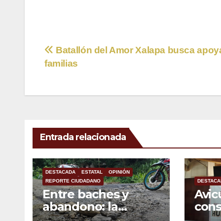
Navegación
Batallón del Amor Xalapa busca apoya
familias
de
entradas
Entrada relacionada
DESTACADA
ESTATAL
OPINIÓN
REPORTE CIUDADANO
DESTACA
Entre baches y
Avic
abandono: la
con
carretera Colipa-
mexi