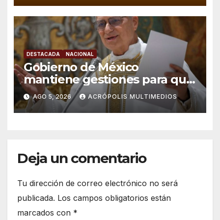
DESTACADA
NACIONAL
Gobierno de México
mantiene gestiones para que
el Papa León XIV visite el país
AGO 5, 2026
ACRÓPOLIS MULTIMEDIOS
Deja un comentario
Tu dirección de correo electrónico no será
publicada.
Los campos obligatorios están
marcados con
*