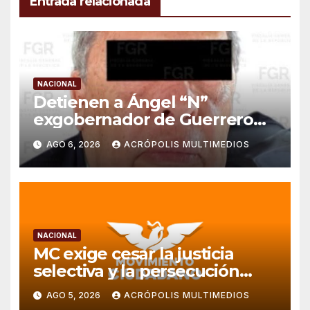
Entrada relacionada
NACIONAL
Detienen a Ángel “N”
exgobernador de Guerrero
por caso Ayotzinapa
AGO 6, 2026
ACRÓPOLIS MULTIMEDIOS
NACIONAL
MC exige cesar la justicia
selectiva y la persecución
política en Veracruz
AGO 5, 2026
ACRÓPOLIS MULTIMEDIOS