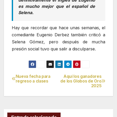
definitivamente el inglés de Eugenio
es mucho mejor que el español de
Selena.
Hay que recordar que hace unas semanas, el
comediante Eugenio Derbez también criticó a
Selena Gómez, pero después de mucha
presión social tuvo que salir a disculparse.
Nueva fecha para
Aquí los ganadores
Navegación
regreso a clases
de los Globos de Oro
2025
de
entradas